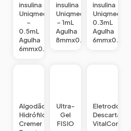
insulina
insulina
insulina
Uniqmed
Uniqmed
Uniqmed
–
– 1mL
0.3mL
0.5mL
Agulha
Agulha
Agulha
8mmx0.30mm
6mmx0.25
6mmx0.25mm
Algodão
Ultra-
Eletrodo
Hidrófilo
Gel
Descartável
Cremer
FISIO
VitalCor