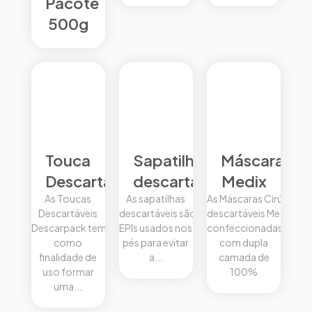
Pacote
500g
Touca
Sapatilha
Máscaras
Descartável
descartável
Medix
As Toucas
As sapatilhas
As Máscaras Cirúrgicas
Descartáveis
descartáveis são
descartáveis Medix sã
Descarpack tem
EPIs usados nos
confeccionadas
como
pés para evitar
com dupla
finalidade de
a...
camada de
uso formar
100%
uma...