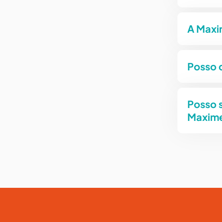
A Maxi
Posso 
Posso s
Maxim