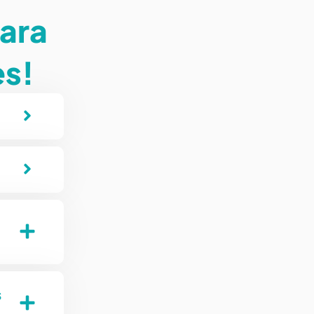
para
es!
s