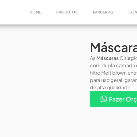
HOME
PRODUTOS
PARCERIAS
CON
Máscara
As
Máscaras
Cirúrgi
com dupla camada d
filtro Melt blown en
para uso geral, gar
de alta qualidade.
Fazer Or