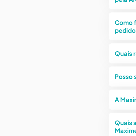
Como f
pedido
Quais 
Posso 
A Maxi
Quais s
Maxim