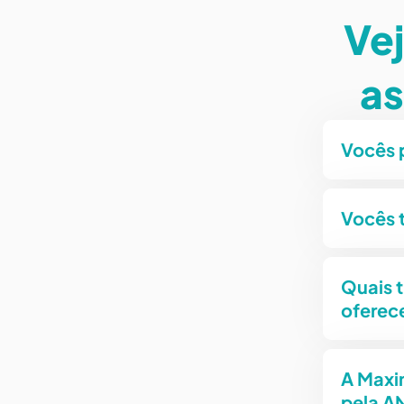
Vej
as
Vocês 
Vocês 
Quais t
oferec
A Maxi
pela A