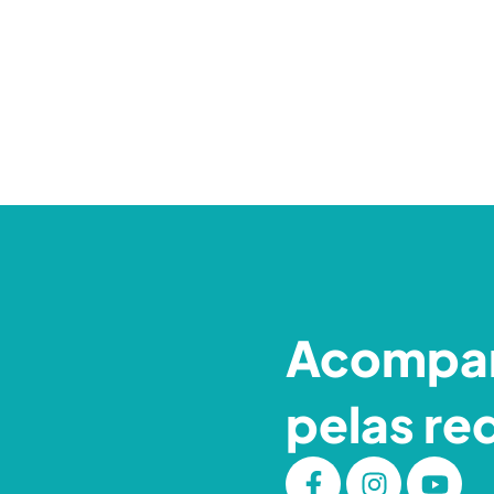
Acompa
pelas re