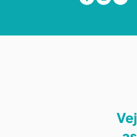
Vej
as