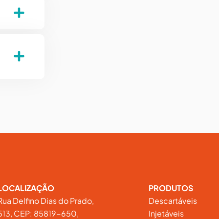
LOCALIZAÇÃO
PRODUTOS
Rua Delfino Dias do Prado,
Descartáveis
513, CEP: 85819-650,
Injetáveis