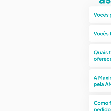
Vocês 
Vocês 
Quais t
oferec
A Maxi
pela A
Como f
pedido