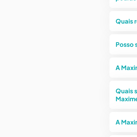
Quais 
Posso 
A Maxi
Quais s
Maxim
A Maxi