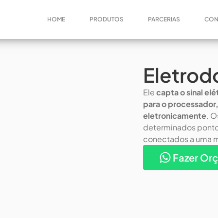
HOME
PRODUTOS
PARCERIAS
CON
Eletrod
Ele
capta o sinal el
para o processador,
eletronicamente
. 
determinados pontos
conectados a uma m
Fazer Or